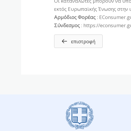
Οι καταναλωτές μπορούν να υπο
εκτός Ευρωπαϊκής Ένωσης στην 
Αρμόδιος Φορέας
: EConsumer.g
Σύνδεσμος
:
https://econsumer.g
επιστροφή